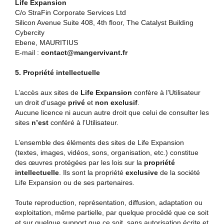
Life Expansion
C/o StraFin Corporate Services Ltd
Silicon Avenue Suite 408, 4th floor, The Catalyst Building
Cybercity
Ebene, MAURITIUS
E-mail :
contact@mangervivant.fr
5. Propriété intellectuelle
L’accès aux sites de
Life Expansion
confère à l’Utilisateur
un droit d’usage
privé
et
non exclusif
.
Aucune licence ni aucun autre droit que celui de consulter les
sites
n’est
conféré à l’Utilisateur.
L’ensemble des éléments des sites de Life Expansion
(textes, images, vidéos, sons, organisation, etc.) constitue
des œuvres protégées par les lois sur la
propriété
intellectuelle
. Ils sont la propriété
exclusive
de la société
Life Expansion ou de ses partenaires.
Toute reproduction, représentation, diffusion, adaptation ou
exploitation, même partielle, par quelque procédé que ce soit
et sur quelque support que ce soit, sans autorisation écrite et