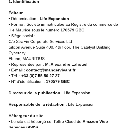
1. Identification
Éditeur
• Dénomination :
Life Expansion
• Forme : Société immatriculée au Registre du commerce de
l’Île Maurice sous le numéro
170579 GBC
• Siège social :
C/o StraFin Corporate Services Ltd
Silicon Avenue Suite 408, 4th floor, The Catalyst Building
Cybercity
Ebene, MAURITIUS
• Représentée par :
M. Alexandre Lahouel
• E-mail :
contact@mangervivant.fr
• Tél. :
+33 (0)7 55 50 27 27
• N° d’identification :
170579 GBC
Directeur de la publication
: Life Expansion
Responsable de la rédaction
: Life Expansion
Hébergeur du site
• Le site est hébergé sur l’offre Cloud de
Amazon Web
Services (AWS)
.